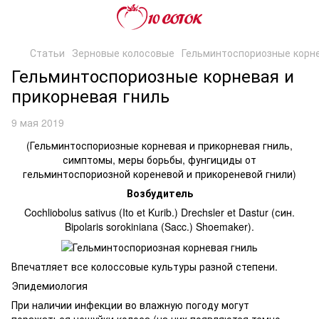
Статьи
Зерновые колосовые
Гельминтоспориозные корне
Гельминтоспориозные корневая и
прикорневая гниль
9 мая 2019
(Гельминтоспориозные корневая и прикорневая гниль,
симптомы, меры борьбы, фунгициды от
гельминтоспориозной кореневой и прикореневой гнили)
Возбудитель
Cochliobolus sativus (Ito et Kurib.) Drechsler et Dastur (син.
Bipolaris sorokiniana (Sacc.) Shoemaker).
Впечатляет все колоссовые культуры разной степени.
Эпидемиология
При наличии инфекции во влажную погоду могут