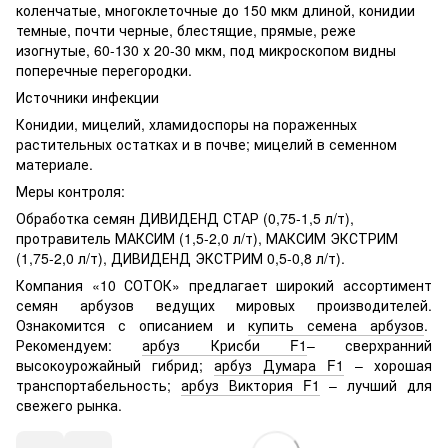
коленчатые, многоклеточные до 150 мкм длиной, конидии
темные, почти черные, блестящие, прямые, реже
изогнутые, 60-130 х 20-30 мкм, под микроскопом видны
поперечные перегородки.
Источники инфекции
Конидии, мицелий, хламидоспоры на пораженных
растительных остатках и в почве; мицелий в семенном
материале.
Меры контроля:
Обработка семян ДИВИДЕНД СТАР (0,75-1,5 л/т),
протравитель МАКСИМ (1,5-2,0 л/т), МАКСИМ ЭКСТРИМ
(1,75-2,0 л/т), ДИВИДЕНД ЭКСТРИМ 0,5-0,8 л/т).
Компания «10 СОТОК» предлагает широкий ассортимент
семян арбузов ведущих мировых производителей.
Ознакомится с описанием и
купить семена арбузов
.
Рекомендуем:
арбуз Крисби F1
– сверхранний
высокоурожайный гибрид;
арбуз Думара F1
– хорошая
транспортабельность;
арбуз Виктория F1
– лучший для
свежего рынка.