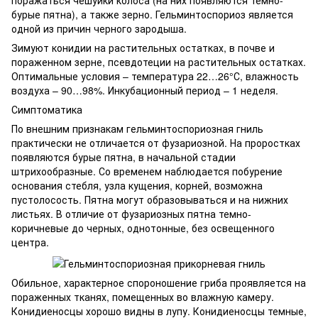
поражаться чешуйки колоса (на них появляются темно-
бурые пятна), а также зерно. Гельминтоспориоз является
одной из причин черного зародыша.
Зимуют конидии на растительных остатках, в почве и
пораженном зерне, псевдотеции на растительных остатках.
Оптимальные условия – температура 22…26°С, влажность
воздуха – 90…98%. Инкубационный период – 1 неделя.
Симптоматика
По внешним признакам гельминтоспориозная гниль
практически не отличается от фузариозной. На проростках
появляются бурые пятна, в начальной стадии
штрихообразные. Со временем наблюдается побурение
основания стебля, узла кущения, корней, возможна
пустолосость. Пятна могут образовываться и на нижних
листьях. В отличие от фузариозных пятна темно-
коричневые до черных, однотонные, без освещенного
центра.
Обильное, характерное спороношение гриба проявляется на
пораженных тканях, помещенных во влажную камеру.
Конидиеносцы хорошо видны в лупу. Конидиеносцы темные,