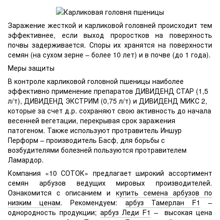
Заражение жесткой и карликовой головней происходит тем
эффективнее, если выход проростков на поверхность
почвы задерживается. Споры их хранятся на поверхности
семян (на сухом зерне – более 10 лет) и в почве (до 1 года).
Меры защиты
В контроле карликовой головной пшеницы наиболее
эффективно применение препаратов ДИВИДЕНД СТАР (1,5
л/т), ДИВИДЕНД ЭКСТРИМ (0,75 л/т) и ДИВИДЕНД МИКС 2,
которые за счет д.р. сохраняют свою активность до начала
весенней вегетации, перекрывая срок заражения
патогеном. Также используют протравитель Иншур
Перформ – производитель Басф, для борьбы с
возбудителями болезней пользуются протравителем
Ламардор.
Компания «10 СОТОК» предлагает широкий ассортимент
семян арбузов ведущих мировых производителей.
Ознакомится с описанием и
купить семена арбузов по
низким ценам
. Рекомендуем:
арбуз Тамерлан F1
–
однородность продукции;
арбуз Леди F1
– высокая цена