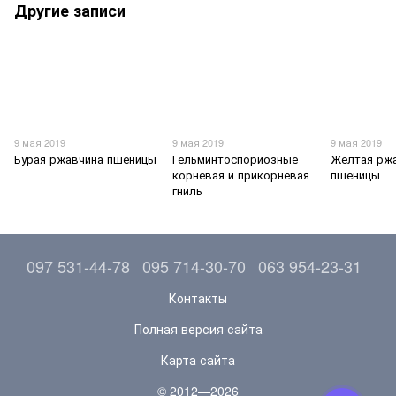
Другие записи
9 мая 2019
9 мая 2019
9 мая 2019
Бурая ржавчина пшеницы
Гельминтоспориозные
Желтая рж
корневая и прикорневая
пшеницы
гниль
097 531-44-78
095 714-30-70
063 954-23-31
Контакты
Полная версия сайта
Карта сайта
© 2012—2026