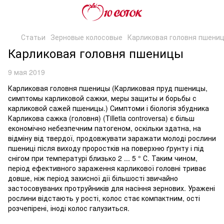
Статьи
Зерновые колосовые
Карликовая головня пшени
Карликовая головня пшеницы
9 мая 2019
Карликовая головня пшеницы (Карликовая пруд пшеницы,
симптомы карликовой сажки, меры защиты и борьбы с
карликовой сажей пшеницы.) Симптоми і біологія збудника
Карликова сажка (головня) (Tilletia controversa) є більш
економічно небезпечним патогеном, оскільки здатна, на
відміну від твердої, продовжувати заражати молоді рослини
пшениці після виходу проростків на поверхню ґрунту і під
снігом при температурі близько 2 ... 5 ° С. Таким чином,
період ефективного зараження карликової головні триває
довше, ніж період захисної дії більшості звичайно
застосовуваних протруйників для насіння зернових. Уражені
рослини відстають у рості, колос стає компактним, ості
розчепірені, іноді колос галузиться.