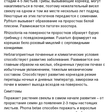
стадии 4-5 листьев. Грибы, вызывающие корнеед, могут
накапливаться в почве, поэтому нежелательный висел
свеклу на одном и том же месте несколько лет подряд.
Некоторые из этих патогенов передаются с семенами.
Pythium вызывает образование на проростках белой
плесени. Размножается патоген зооспора.
Rhizoctonia на поверхности проростков образует бурую
грибницу с псевдоконидиями. Fusarium формирует на
корешках бело-розовый мицелий с серповидными
конидиями.
Неблагоприятные почвенные и климатические условия
способствуют развитию заболевания. Развивается оно
главным образом на кислых, обедненных гумусом почвах с
избыточным увлажнением, тяжелым механическим
составом. Способствуют развитию корнеэдов резкие
перепады ночных и дневных температур, заморозки на
почве в момент выхода всходов на поверхность.
Симптомы
Поражает растения свеклы в самом начале развития – от
прорастания семян до появления 2-3 пары настоящих
листьев. Phoma betae способен поражать и взрослые