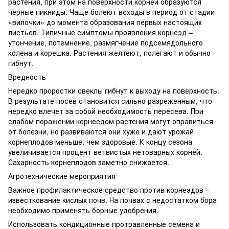
растения, при этом на поверхности корней образуются
черные пикниды. Чаще болеют всходы в период от стадии
«вилочки» до момента образования первых настоящих
листьев. Типичные симптомы проявления корнеэд –
утончение, потемнение, размягчение подсемядольного
колена и корешка. Растения желтеют, полегают и обычно
гибнут.
Вредность
Нередко проростки свеклы гибнут к выходу на поверхность.
В результате посев становится сильно разреженным, что
нередко влечет за собой необходимость пересева. При
слабом поражении корнеедом растения могут оправиться
от болезни, но развиваются они хуже и дают урожай
корнеплодов меньше, чем здоровые. К концу сезона
увеличивается процент ветвистых нетоварных корней.
Сахарность корнеплодов заметно снижается.
Агротехнические мероприятия
Важное профилактическое средство против корнеэдов –
известкование кислых почв. На почвах с недостатком бора
необходимо применять борные удобрения.
Использовать кондиционные протравленные семена и