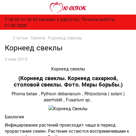
З 08.08 по 06.09 магазин у відпустці. Початок роботи
07.09.2026
Статьи
Свекла
Корнеед свеклы
Корнеед свеклы
9 мая 2019
Корнеед свеклы
(Корнеед свеклы. Корнеед сахарной,
столовой свеклы. Фото. Меры борьбы.)
Phoma betae , Pythium debarianum , Rhizoctonia ( solani )
aserholdii , Fusarium sp .
Биология
Инфицирование растений происходит чаще в период
прорастания семян. Растения остаются восприимчивыми к