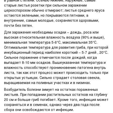
старые листья розетки при сильном заражении
церкоспорозом обычно отмирают; листья среднего яруса
остаются зелеными, но покрываются пятнами, а
внутренние, самые молодые, сохраняются здоровыми,
почти без пятен.
Для заражения необходимы осадки – дождь, роса или
высокая относительная влажность воздуха (90% и выше),
минимальная температура 5-6°С, максимальная 35°С.
Оптимальная температура для развития гриба, при которой
инкубационный период наиболее короткий – 5-7 дней , 20°С.
Сильное поражение отмечается после дождей, когда
выпадает 8-10 мм осадков. Вышеуказанная температура и
влажность способствуют проникновению патогена внутрь
листа, так как этот процесс может происходить только при
открытых устьицах. Сильно страдает столовая свекла,
выращиваемая на поливных участках и в низинах.
Возбудитель болезни зимует на остатках пораженных
листьев. При попадании растительных остатков на глубину
20 см и больше гриб погибает. Кроме того, инфекция может
сохраняться и в семенах, однако через два года после
сбора они освобождаются от инфекции.