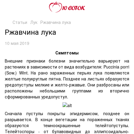
Статьи
Лук
Ржавчина лука
Ржавчина лука
10 мая 2019
Симптомы
Внешние признаки болезни значительно варьируют на
растениях в зависимости от вида возбудителя: Puccinia porri
(Sow.) Wint. На рано зараженных перьях лука появляются
желтые полукруглые пятна. Позднее на листьях образуются
уредопустулы мелкие и желто-ржавые. Они разбросаны или
расположены небольшими группами из вторично
сформированных уредопустул.
Сначала пустулы покрыты эпидермисом, позднее он
разрывается. В конце вегетации на пораженных тканях
образуются темноокрашенные телейтопустулы.
Телейтоспоры - от булавовидных до эллипсоидально-