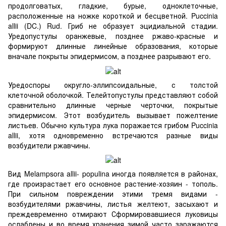
продолговатых, гладкие, бурые, одноклеточные,
расположенные на ножке короткой и бесцветной. Puccinia
allii (DC.) Rud. Гриб не образует эцидиальной стадии.
Уредопустулы оранжевые, позднее ржаво-красные и
формируют длинные линейные образования, которые
вначале покрыты эпидермисом, а позднее разрывают его.
Уредоспоры округло-эллипсоидальные, с толстой
клеточной оболочкой. Телейтопустулы представляют собой
сравнительно длинные черные черточки, покрытые
эпидермисом. Этот возбудитель вызывает пожелтение
листьев. Обычно культура лука поражается грибом Puccinia
allii, хотя одновременно встречаются разные виды
возбудители ржавчины.
Вид Melampsora allii- populina иногда появляется в районах,
где произрастает его основное растение-хозяин - тополь.
При сильном повреждении этими тремя видами -
возбудителями ржавчины, листья желтеют, засыхают и
преждевременно отмирают Сформировавшиеся луковицы
ослаблены и во время хранения зимой часто заражаются