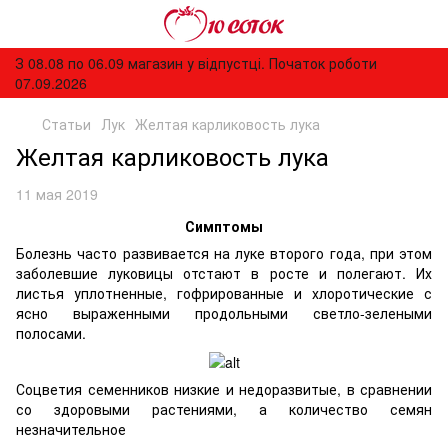
З 08.08 по 06.09 магазин у відпустці. Початок роботи
07.09.2026
Статьи
Лук
Желтая карликовость лука
Желтая карликовость лука
11 мая 2019
Симптомы
Болезнь часто развивается на луке второго года, при этом
заболевшие луковицы отстают в росте и полегают. Их
листья уплотненные, гофрированные и хлоротические с
ясно выраженными продольными светло-зелеными
полосами.
Соцветия семенников низкие и недоразвитые, в сравнении
со здоровыми растениями, а количество семян
незначительное