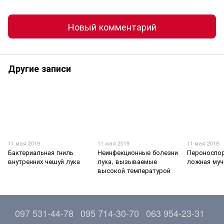
Новый комментарий
Другие записи
11 мая 2019
11 мая 2019
11 мая 2019
Бактериальная гниль
Неинфекционные болезни
Пероноспор
внутренних чешуй лука
лука, вызываемые
ложная муч
высокой темпе­ратурой
097 531-44-78
095 714-30-70
063 954-23-31