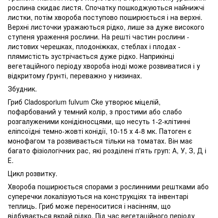
рослина скидає листя. Спочатку пошкоджуються найнижчі
листки, потім хвороба поступово поширюється і на верхні.
Верхні листочки уражаються рідко, лише за дуже високого
ступеня ураження рослини. На решті частин рослини -
листових черешках, плодоніжках, стеблах і плодах -
плямистість зустрічається дуже рідко. Наприкінці
вегетаційного періоду хвороба іноді може розвиватися і у
відкритому ґрунті, переважно у низинах.
Збудник.
Гриб Сladosporium fulvum Cke утворює міцелій,
пофарбований у темний колір, з простими або слабо
розгалуженими конідієносцями, що несуть 1-2-клітинні
еліпсоїдні темно-жовті конідії, 10-15 х 4-8 мк. Патоген є
монофагом та розвивається тільки на томатах. Він має
багато фізіологічних рас, які розділені п'ять груп: А, У, З, Д і
Е.
Цикл розвитку.
Хвороба поширюється спорами з рослинними рештками або
суперечки локалізуються на конструкціях та інвентарі
теплиць. Гриб може переноситися і насінням, що
відбувається вкрай рідко. Під час вегетаційного періоду