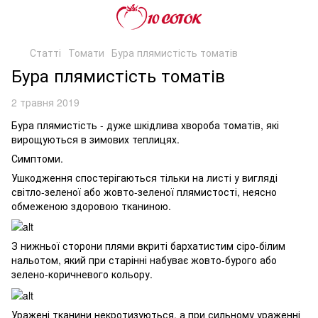
Статті
Томати
Бура плямистість томатів
Бура плямистість томатів
2 травня 2019
Бура плямистість - дуже шкідлива хвороба томатів, які
вирощуються в зимових теплицях.
Симптоми.
Ушкодження спостерігаються тільки на листі у вигляді
світло-зеленої або жовто-зеленої плямистості, неясно
обмеженою здоровою тканиною.
З нижньої сторони плями вкриті бархатистим сіро-білим
нальотом, який при старінні набуває жовто-бурого або
зелено-коричневого кольору.
Уражені тканини некротизуються, а при сильному ураженні