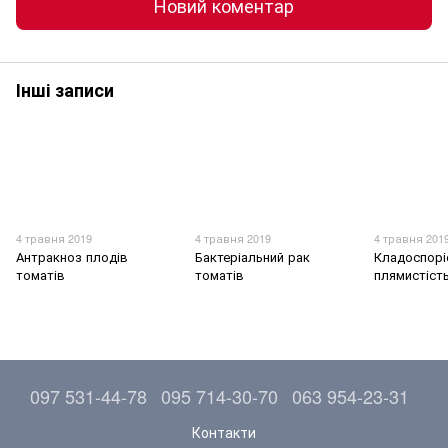
Новий коментар
Інші записи
4 травня 2019
4 травня 2019
4 травня 201
Антракноз плодів
Бактеріальний рак
Кладоспорі
томатів
томатів
плямистіст
097 531-44-78
095 714-30-70
063 954-23-31
Контакти