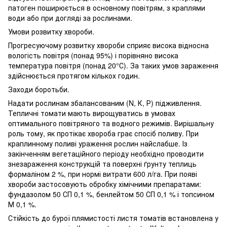
патоген поширюється в основному повітрям, з краплями
води або при догляді за рослинами.
Умови розвитку хвороби.
Прогресуючому розвитку хвороби сприяє висока відносна
вологість повітря (понад 95%) і порівняно висока
температура повітря (понад 20°С). За таких умов зараження
здійснюється протягом кількох годин.
Заходи боротьби.
Надати рослинам збалансованим (N, К, Р) підживлення.
Тепличні томати мають вирощуватись в умовах
оптимального повітряного та водного режимів. Вирішальну
роль тому, як протікає хвороба грає спосіб поливу. При
краплинному поливі ураження рослин найслабше. Із
закінченням вегетаційного періоду необхідно проводити
знезараження конструкцій та поверхні ґрунту теплиць
формаліном 2 %, при нормі витрати 600 л/га. При появі
хвороби застосовують обробку хімічними препаратами:
фундазолом 50 СП 0,1 %, бенлейтом 50 СП 0,1 % і топсином
М 0,1 %.
Стійкість до бурої плямистості листя томатів встановлена у