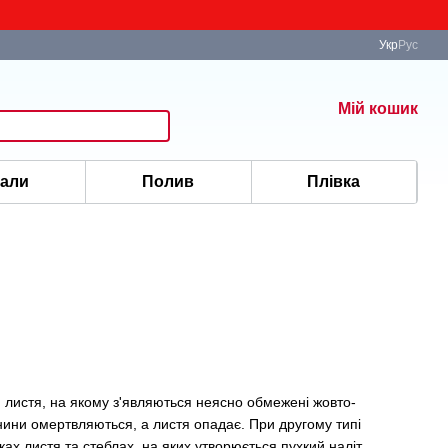
Укр
Рус
Мій кошик
іали
Полив
Плівка
 листя, на якому з'являються неясно обмежені жовто-
нини омертвляються, а листя опадає. При другому типі
ах листя та стеблах, на яких утворюється пухкий наліт.