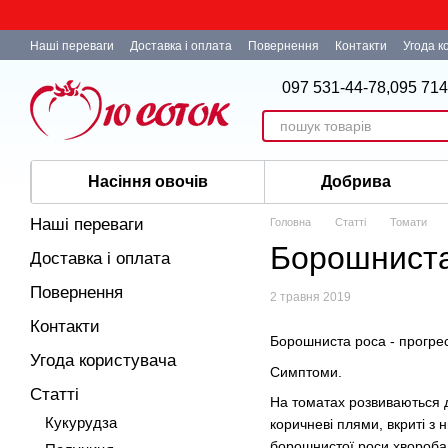
Перейти до основного контенту
Наші переваги
Доставка і оплата
Повернення
Контакти
Угода к
097 531-44-78,
095 714
Насіння овочів
Добрива
Наші переваги
Головна
Статті
Томати
Борошниста
Доставка і оплата
Повернення
2 травня 2019
Контакти
Борошниста роса - прогресує
Угода користувача
Симптоми.
Статті
На томатах розвиваються д
Кукурудза
коричневі плями, вкриті з
борошнистої роси хвороба н