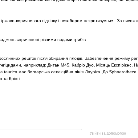
іржаво-коричневого відтінку і незабаром некротизується. За високо
коджень спричинені різними видами грибів.
рослинних решток після збирання плодів. Забезпечення режиму рег
нгіцидами, наприклад: Дитан М45, Кабріо Дуо, Місяць Експірієнс, Н
lula taurica має болгарська селекційна лінія Лауріка. До Sphaerotheca 
 та Крісті.
Увійти за допомогою