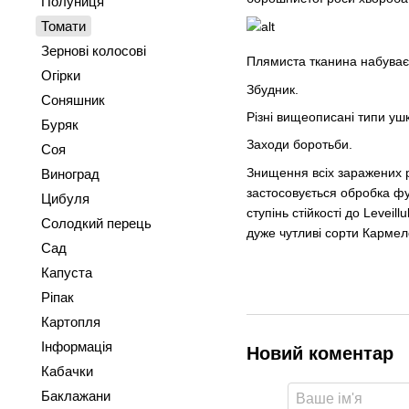
Полуниця
Томати
Зернові колосові
Плямиста тканина набуває 
Огірки
Збудник.
Соняшник
Різні вищеописані типи уш
Буряк
Заходи боротьби.
Соя
Знищення всіх заражених 
Виноград
застосовується обробка фу
Цибуля
ступінь стійкості до Leveil
Солодкий перець
дуже чутливі сорти Кармело
Сад
Капуста
Ріпак
Картопля
Інформація
Новий коментар
Кабачки
Баклажани