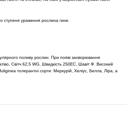
го ступеня ураження рослина гине.
улярного поливу рослин. При появі захворювання
атіво, Світч 62,5 WG, Швидкість 250ЕС, Шавіт Ф. Високий
fuliginea толерантні сорти: Меркурій, Хеліус, Белла, Ліра, а