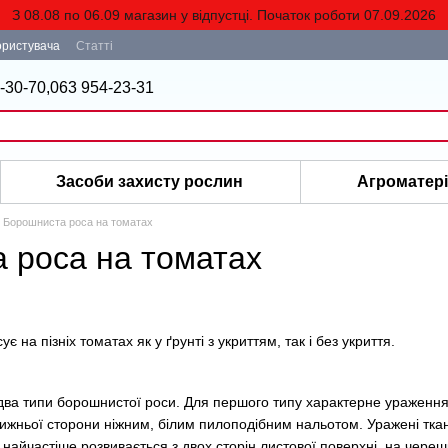
З 08.08 по 06.09 магазин у відпустці. Початок роботи 07.09.2026
ористувача
Статті
-30-70,
063 954-23-31
Засоби захисту рослин
Агроматер
Борошниста роса на томатах
 роса на томатах
 на пізніх томатах як у ґрунті з укриттям, так і без укриття.
ва типи борошнистої роси. Для першого типу характерне ураження
 нижньої сторони ніжним, білим пилоподібним нальотом. Уражені тка
айчастіше розвивається з двох сторін листової поверхні, на черешк