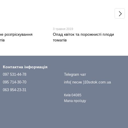
3 травня 2019
не розтріскування
Опад квіток та порожнисті плоди
тів
томатів
Контактна інформація
097 531-44-78
Telegram чат
095 714-30-70
info( песик )10sotok.com.ua
063 954-23-31
Київ 04085
Мапа проїзду