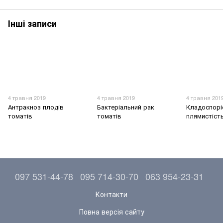
Інші записи
4 травня 2019
4 травня 2019
4 травня 201
Антракноз плодів
Бактеріальний рак
Кладоспорі
томатів
томатів
плямистіст
097 531-44-78
095 714-30-70
063 954-23-31
Контакти
Повна версія сайту