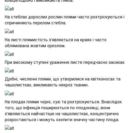
кільцеподібно і викликають гниль.
На стеблах дорослих рослин плями часто розтріскуються і
спричиняють перелом стебла.
На листі плямистість з'являється на краях і часто
облямована жовтим ореолом.
При високому ступені ураження листя передчасно засихає
Дрібні, численні плями, що утворилися на квітконосах та
чашолистках, викликають некроз тканин.
На плодах плями чорні, сухі та розтріскуються. Внаслідок
того, що інфекція поширюється по плодоніжці, вони
з'являються найчастіше на чашолистках, концентрично
розростаються і можуть охопити значну частину плода.