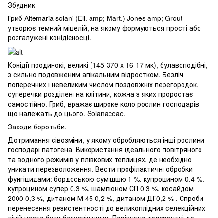
Збудник.
Гриб Altemaria solani (Ell. amp; Mart.) Jones amp; Grout
утворює темний міцелій, на якому формуються прості або
розгалужені конідієносці.
Конідії поодинокі, великі (145-370 х 16-17 мк), булавоподібні,
з сильно подовженим апікальним відростком. Безліч
поперечних і невеликим числом поздовжніх перегородок,
суперечки розділені на клітини, кожна з яких проростає
самостійно. Гриб, вражає широке коло рослин-господарів,
що належать до цього. Solanaceae.
Заходи боротьби.
Дотримання сівозміни, у якому обробляються інші рослини-
господарі патогена. Використання ідеального повітряного
та водного режимів у плівкових теплицях, де необхідно
уникати перезволоження. Вести профілактичні обробки
фунгіцидами: бордоською сумішшю 1 %, купроцином 0,4 %,
купроцином супер 0,3 %, шампіоном СП 0,3 %, косайдом
2000 0,3 %, дитаном М 45 0,2 %, дитаном ДГ0,2 % . Спроби
перенесення резистентності до великоплідних селекційних
ліній часто були безуспішними. Порівняно толерантні до