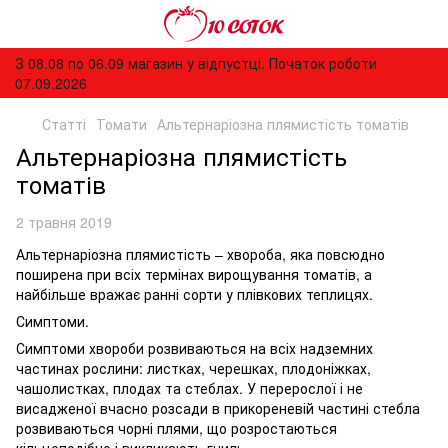
З 08.08 по 06.09 магазин у відпустці. Початок роботи
07.09.2026
Статті
Томати
Альтернаріозна плямистість томатів
Альтернаріозна плямистість
томатів
2 травня 2019
Альтернаріозна плямистість – хвороба, яка повсюдно
поширена при всіх термінах вирощування томатів, а
найбільше вражає ранні сорти у плівкових теплицях.
Симптоми.
Симптоми хвороби розвиваються на всіх надземних
частинах рослини: листках, черешках, плодоніжках,
чашолистках, плодах та стеблах. У перерослої і не
висадженої вчасно розсади в прикореневій частині стебла
розвиваються чорні плями, що розростаються