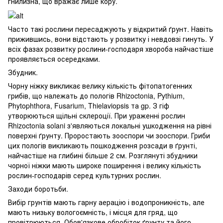
гнилизна, що вражає лише кору.
Часто такі рослини пересаджують у відкритий ґрунт. Навіть
прижившись, вони відстають у розвитку і невдовзі гинуть. У
всіх фазах розвитку рослини-господаря хвороба найчастіше
проявляється осередками.
Збудник.
Чорну ніжку викликає велику кількість фітопатогенних
грибів, що належать до пологів Rhizoctonia, Pythium,
Phytophthora, Fusarium, Thielaviopsis та gp. З гіф
утворюються щільні склероції. При ураженні рослин
Rhizoctonia solani з'являються локальні ушкодження на рівні
поверхні ґрунту. Проростають зооспори чи зооспори. Гриби
цих пологів викликають пошкодження розсади в ґрунті,
найчастіше на глибині більше 2 см. Розглянуті збудники
чорної ніжки мають широке поширення і велику кількість
рослин-господарів серед культурних рослин.
Заходи боротьби.
Вибір грунтів мають гарну аерацію і водопроникність, але
мають низьку вологоємність, і місця для гряд, що
провітрюються. Обов'язкове обробіток ґрунту та його