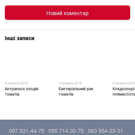
Новий коментар
Інші записи
4 травня 2019
4 травня 2019
4 травня 201
Антракноз плодів
Бактеріальний рак
Кладоспорі
томатів
томатів
плямистіст
097 531-44-78
095 714-30-70
063 954-23-31