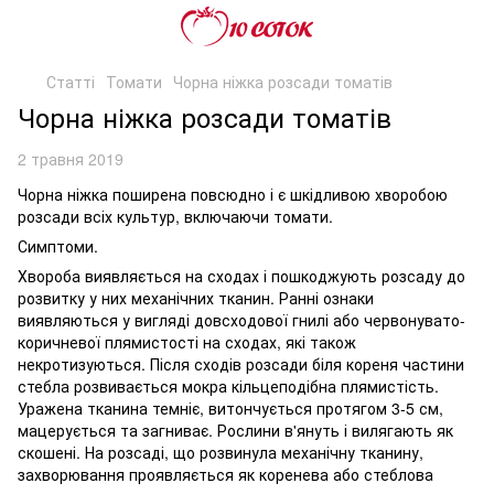
Статті
Томати
Чорна ніжка розсади томатів
Чорна ніжка розсади томатів
2 травня 2019
Чорна ніжка поширена повсюдно і є шкідливою хворобою
розсади всіх культур, включаючи томати.
Симптоми.
Хвороба виявляється на сходах і пошкоджують розсаду до
розвитку у них механічних тканин. Ранні ознаки
виявляються у вигляді довсходової гнилі або червонувато-
коричневої плямистості на сходах, які також
некротизуються. Після сходів розсади біля кореня частини
стебла розвивається мокра кільцеподібна плямистість.
Уражена тканина темніє, витончується протягом 3-5 см,
мацерується та загниває. Рослини в'януть і вилягають як
скошені. На розсаді, що розвинула механічну тканину,
захворювання проявляється як коренева або стеблова