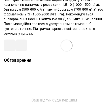
компонентів вапамом у розведенні 1:5 10 (1000-1500 л/га),
базамідом (500-600 кг/га), метилбромідом (700-800 л/га) або
формаліном 2 % (1500-2000 л/га) /га). Рекомендується
знезараження насіння каптаном 30 Д 150 мл/100 кг насіння.
Посів має здійснюватися з урахуванням оптимальної
густоти стояння. Підтримка гарного повітряно-водного
режимів у грядах.
Обговорення
Ваш відгук буде першим