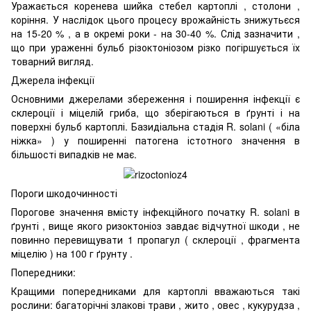
Уражається коренева шийка стебел картоплі , столони ,
коріння. У наслідок цього процесу врожайність знижутьєся
на 15-20 % , а в окремі роки - на 30-40 %. Слід зазначити ,
що при ураженні бульб різоктоніозом різко погіршується їх
товарний вигляд.
Джерела інфекції
Основними джерелами збереження і поширення інфекції є
склероції і міцелій гриба, що зберігаються в ґрунті і на
поверхні бульб картоплі. Базидіальна стадія R. solani ( «біла
ніжка» ) у поширенні патогена істотного значення в
більшості випадків не має.
Пороги шкодочинності
Порогове значення вмісту інфекційного початку R. solani в
ґрунті , вище якого ризоктоніоз завдає відчутної шкоди , не
повинно перевищувати 1 пропагул ( склероції , фрагмента
міцелію ) на 100 г ґрунту .
Попередники:
Кращими попередниками для картоплі вважаються такі
рослини: багаторічні злакові трави , жито , овес , кукурудза ,