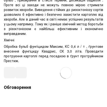
Проте всі ці заходи не можуть повною мірою стримати
розвиток хвороби. Виведення стійких до ризоктоніозу сортів
дозволило б ефективно і безпечно захистити картоплю від
хвороби. Але в даний час в світі немає успішних результатів
у цьому напрямку. Тому як і раніше хімічний метод боротьби
з різоктоніозом є найбільш ефективним і економічно
виправданим.
Хімічні
Обробка бульб фунгіцидом Максим, КС 0,4 л / т , ґрунтове
внесення фунгіциду Квадрис, СК 3,0 л/га. Проводити
протруєння картоплі перед посадкою в ґрунт протруйником
Престиж.
Обговорення