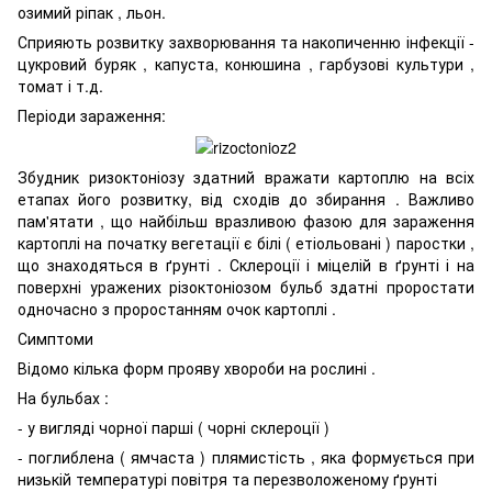
озимий ріпак , льон.
Сприяють розвитку захворювання та накопиченню інфекції -
цукровий буряк , капуста, конюшина , гарбузові культури ,
томат і т.д.
Періоди зараження:
Збудник ризоктоніозу здатний вражати картоплю на всіх
етапах його розвитку, від сходів до збирання . Важливо
пам'ятати , що найбільш вразливою фазою для зараження
картоплі на початку вегетації є білі ( етіольовані ) паростки ,
що знаходяться в ґрунті . Склероції і міцелій в ґрунті і на
поверхні уражених різоктоніозом бульб здатні проростати
одночасно з проростанням очок картоплі .
Симптоми
Відомо кілька форм прояву хвороби на рослині .
На бульбах :
- у вигляді чорної парші ( чорні склероції )
- поглиблена ( ямчаста ) плямистість , яка формується при
низькій температурі повітря та перезволоженому ґрунті