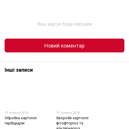
Ваш відгук буде першим
Новий коментар
Інші записи
15 травня 2019
15 травня 2019
Обробка картоплі
Хвороби картоплі
гербіцидом
фітофторіоз та
альтернаріоз