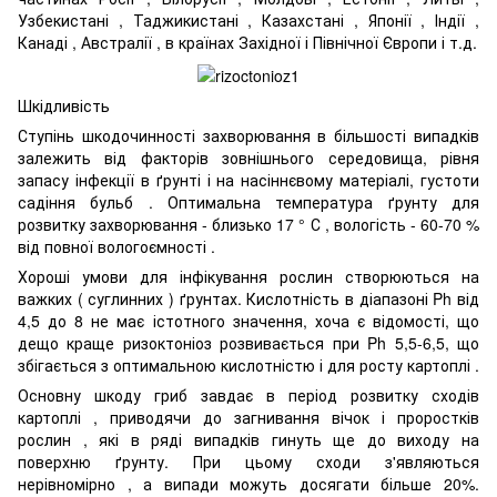
Узбекистані , Таджикистані , Казахстані , Японії , Індії ,
Канаді , Австралії , в країнах Західної і Північної Європи і т.д.
Шкідливість
Ступінь шкодочинності захворювання в більшості випадків
залежить від факторів зовнішнього середовища, рівня
запасу інфекції в ґрунті і на насіннєвому матеріалі, густоти
садіння бульб . Оптимальна температура ґрунту для
розвитку захворювання - близько 17 ° С , вологість - 60-70 %
від повної вологоємності .
Хороші умови для інфікування рослин створюються на
важких ( суглинних ) ґрунтах. Кислотність в діапазоні Ph від
4,5 до 8 не має істотного значення, хоча є відомості, що
дещо краще ризоктоніоз розвивається при Ph 5,5-6,5, що
збігається з оптимальною кислотністю і для росту картоплі .
Основну шкоду гриб завдає в період розвитку сходів
картоплі , приводячи до загнивання вічок і проростків
рослин , які в ряді випадків гинуть ще до виходу на
поверхню ґрунту. При цьому сходи з'являються
нерівномірно , а випади можуть досягати більше 20%.