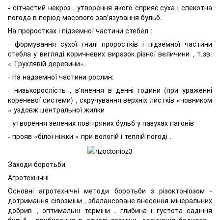
- сітчастий некроз , утворення якого сприяє суха і спекотна
погода в період масового зав'язування бульб.
На проростках і підземної частини стебел :
- формування сухої гнилі проростків і підземної частини
стебла у вигляді коричневих виразок різної величини , т.зв.
« Трухлявій деревини».
- На надземної частини рослин:
- низькорослість , в'янення в денні години (при ураженні
кореневої системи) , скручування верхніх листків «човником
» уздовж центральної жилки
- утворення зелених повітряних бульб у пазухах пагонів
- прояв «білої ніжки » при вологій і теплій погоді .
Заходи боротьби
Агротехнічні
Основні агротехнічні методи боротьби з різоктоніозом -
дотримання сівозміни , збалансоване внесення мінеральних
добрив , оптимальні терміни , глибина і густота садіння
бульб , прибирання в стислі терміни, десикація бадилля .