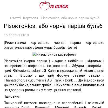
Статті
Картопля
Різоктоніоз, або чорна парша бульб
Різоктоніоз, або чорна парша бульб
15 травня 2019
(Ризоктониоз картофеля, черная парша картофеля,
ризоктониоз картофеля меры борьбы, фото)
Різоктоніоз (чорна парша ) - одне з найбільш шкідливих і
поширених захворювань на картоплі . Збудник хвороби -
гриб Rhizoctonia solani JG Kuhn в недосконалій міцеліальної
стадії . Відомо , що гриб формує статеву стадію -
Thanatephorus cucumeris ( AB Frank ) Donk . , Що відноситься
до класу базидіальних грибів . Найчастіше вона виявляється
на дорослих рослинах у фазу цвітіння картоплі.
Пширення
Поширений патоген повсюдно: в європейській і азіатській
частинах Росії , Білорусії , Молдові , Естонії , Литві ,