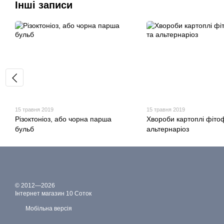
Інші записи
15 травня 2019
15 травня 2019
Різоктоніоз, або чорна парша
Хвороби картоплі фітоф
бульб
альтернаріоз
© 2012—2026
Інтернет магазин 10 Соток
Мобільна версія