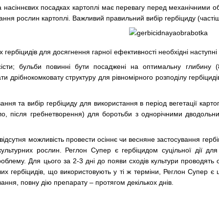
а насіннєвих посадках картоплі має перевагу перед механічними о
ання рослин картоплі. Важливий правильний вибір гербіциду (частіше
 гербіцидів для досягнення гарної ефективності необхідні наступні
сісти; бульби повинні бути посаджені на оптимальну глибину 
ати дрібнокомковату структуру для рівномірного розподілу гербіциді
ання та вибір гербіциду для використання в період вегетації картоп
ило, після гребнетворення) для боротьби з однорічними дводольн
ідсутня можливість провести осіннє чи весняне застосування гербіци
культурних рослин. Реглон Супер є гербіцидом суцільної дії дл
блему. Для цього за 2-3 дні до появи сходів культури проводять 
інших гербіцидів, що використовують у ті ж терміни, Реглон Супер
вання, повну дію препарату – протягом декількох днів.