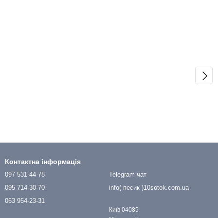
Контактна інформація
097 531-44-78
Telegram чат
095 714-30-70
info( песик )10sotok.com.ua
063 954-23-31
Київ 04085