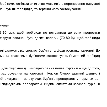
бробками, оскільки виключає можливість перенесення вирусної
 - суміші гербіцидів) та терміни його застосування.
 умови:
(8-10 см), щоб гербіциди не потрапили до зони проростків
в; ґрунт повинен бути досить вологий (70-80 %), щоб гербіциди
лі залежать від спектру бур'янів та фази розвитку картоплі. До
ими та злаковими бур'янами застосовують ґрунтовий гербіцид
дів суцільної дії, ймовірно рання поява бур'янів – ще до того,
я застосування на картоплі . Реглон Супер здатний швидко і
обприскування вегетуючих бур'янів препаратом у нормі витрат
 є швидкодіючим препаратом. Видимі симптоми загибелі бур'янів