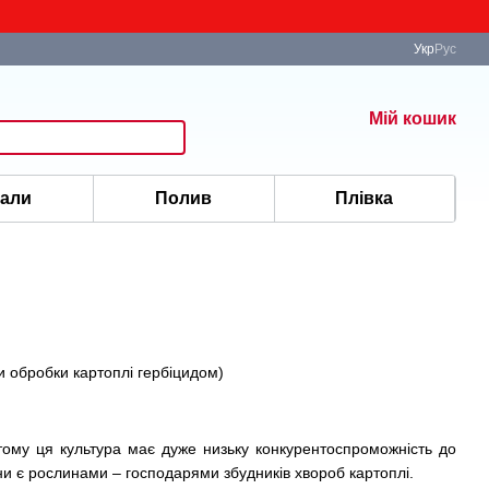
Укр
Рус
Мій кошик
іали
Полив
Плівка
и обробки картоплі гербіцидом)
 тому ця культура має дуже низьку конкурентоспроможність до
яни є рослинами – господарями збудників хвороб картоплі.