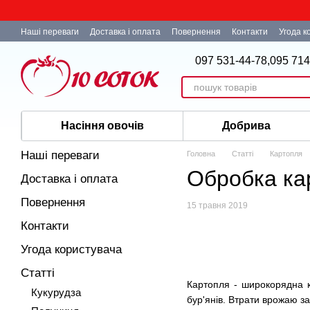
Перейти до основного контенту
Наші переваги
Доставка і оплата
Повернення
Контакти
Угода к
097 531-44-78,
095 714
Насіння овочів
Добрива
Наші переваги
Головна
Статті
Картопля
Обробка ка
Доставка і оплата
Повернення
15 травня 2019
Контакти
Угода користувача
Статті
Картопля - широкорядна к
Кукурудза
бур'янів. Втрати врожаю за