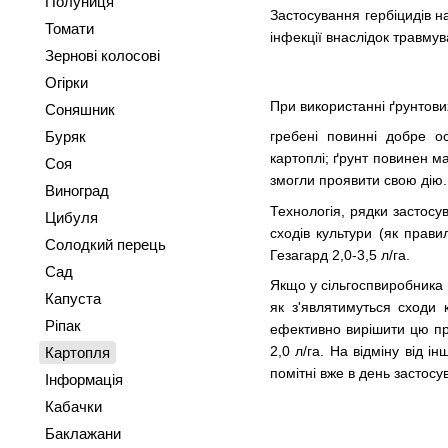
Полуниця
Застосування гербіцидів н
Томати
інфекції внаслідок травмув
Зернові колосові
Огірки
При використанні ґрунтових
Соняшник
Буряк
гребені повинні добре о
картоплі; ґрунт повинен м
Соя
змогли проявити свою дію.
Виноград
Технологія, рядки застосув
Цибуля
сходів культури (як прав
Солодкий перець
Гезагард 2,0-3,5 л/га.
Сад
Якщо у сільгоспвиробника в
Капуста
як з'являтимуться сходи 
Ріпак
ефективно вирішити цю про
2,0 л/га. На відміну від 
Картопля
помітні вже в день застосу
Інформація
Кабачки
Баклажани