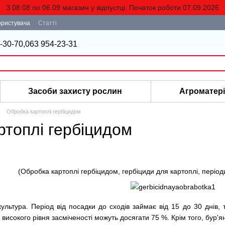
З 08.08 по 06.09 магазин у відпустці. Початок роботи 07.09.2026
ористувача
Статті
-30-70,
063 954-23-31
Засоби захисту рослин
Агроматер
Обробка картоплі гербіцидом
ртоплі гербіцидом
(Обробка картоплі гербіцидом, гербіциди для картоплі, період
ультура. Період від посадки до сходів займає від 15 до 30 днів,
 високого рівня засміченості можуть досягати 75 %. Крім того, бур'