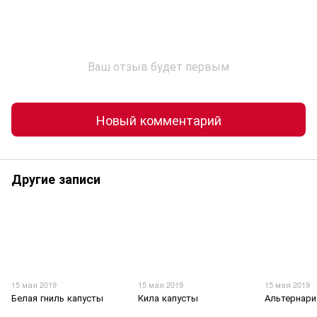
Ваш отзыв будет первым
Новый комментарий
Другие записи
15 мая 2019
15 мая 2019
15 мая 2019
Белая гниль капусты
Кила капусты
Альтернари