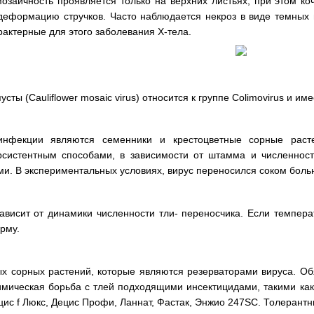
заичность проявляется только на верхних листьях, при этом ко
деформацию стручков. Часто наблюдается некроз в виде темных п
актерные для этого заболевания Х-тела.
сты (Cauliflower mosaic virus) относится к группе Colimovirus и и
инфекции являются семенники и крестоцветные сорные расте
систентным способами, в зависимости от штамма и численности 
и. В экспериментальных условиях, вирус переносился соком боль
ависит от динамики численности тли- переносчика. Если темпера
рму.
ых сорных растений, которые являются резерваторами вируса. О
Химическая борьба с тлей подходящими инсектицидами, такими ка
с f Люкс, Децис Профи, Ланнат, Фастак, Энжио 247SC. Толерантны 