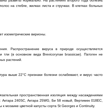
чаны развиты нормально. На растениях второго года болезнь
олос на стебле, жилках листа и стручках. В клетках больных
меет изометрические вирионы.
ния. Распространение вируса в природе осуществляется
тли (в основном вида Brevicorynae brassicae). Патоген не
ных растений.
тура выше 22°С признаки болезни ослабевают, и вирус часто
бязательная пространственная изоляция между насаждениями
к: Актара 240SC, Актара 25WG, Би 58 новый, Вертимек 018EC,
к мозаике цветной капусты сорта St Georges и Continuity.