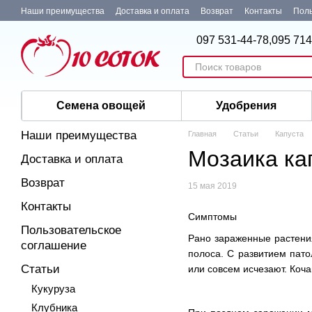
Перейти к основному контенту
Наши преимущества
Доставка и оплата
Возврат
Контакты
Поль
097 531-44-78,
095 714
Семена овощей
Удобрения
Наши преимущества
Главная
Статьи
Капуста
Мозаика ка
Доставка и оплата
Возврат
15 мая 2019
Контакты
Симптомы
Пользовательское
Рано зараженные растения
соглашение
полоса. С развитием пато
Статьи
или совсем исчезают. Коч
Кукуруза
Клубника