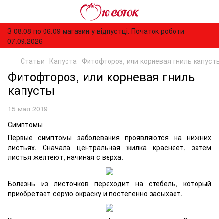
З 08.08 по 06.09 магазин у відпустці. Початок роботи
07.09.2026
Статьи
Капуста
Фитофтороз, или корневая гниль капуст
Фитофтороз, или корневая гниль
капусты
15 мая 2019
Симптомы
Первые симптомы заболевания проявляются на нижних
листьях. Сначала центральная жилка краснеет, затем
листья желтеют, начиная с верха.
Болезнь из листочков переходит на стебель, который
приобретает серую окраску и постепенно засыхает.