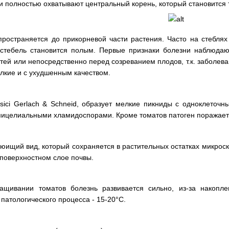
и полностью охватывают центральный корень, который становится
пространяется до прикорневой части растения. Часто на стебля
 стебель становится полым. Первые признаки болезни наблюдаю
ей или непосредственно перед созреванием плодов, т.к. заболев
лкие и с ухудшенным качеством.
ersici Gerlach & Schneid, образует мелкие пикниды с одноклет
мицелиальными хламидоспорами. Кроме томатов патоген поражает 
аюищий вид, который сохраняется в растительных остатках микро
 поверхностном слое почвы.
.
ащивании томатов болезнь развивается сильно, из-за накопл
патологического процесса - 15-20°С.