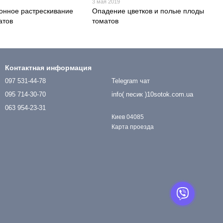
3 мая 2019
нное растрескивание
Опадение цветков и полые плоды
атов
томатов
Контактная информация
097 531-44-78
Telegram чат
095 714-30-70
info( песик )10sotok.com.ua
063 954-23-31
Киев 04085
Карта проезда