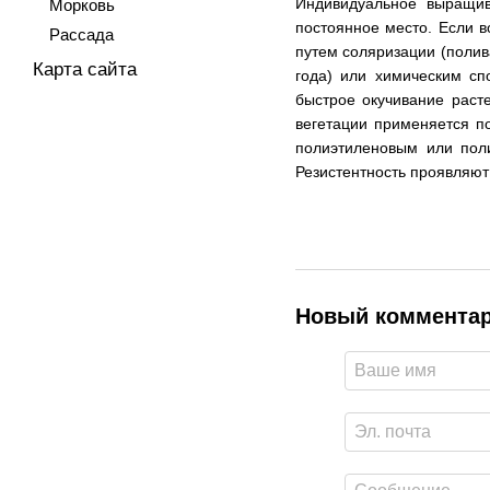
Индивидуальное выращив
Морковь
постоянное место. Если в
Рассада
путем соляризации (полив
Карта сайта
года) или химическим сп
быстрое окучивание раст
вегетации применяется п
полиэтиленовым или поли
Резистентность проявляют 
Новый коммента