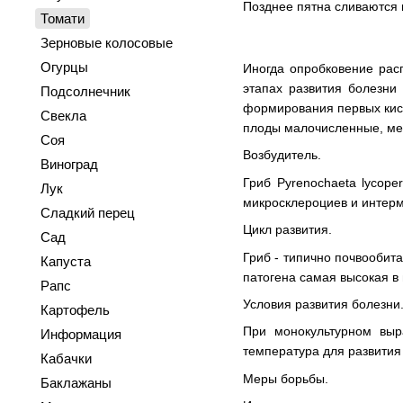
Позднее пятна сливаются 
Томати
Зерновые колосовые
Огурцы
Иногда опробковение рас
этапах развития болезни
Подсолнечник
формирования первых кист
Свекла
плоды малочисленные, ме
Соя
Возбудитель.
Виноград
Гриб Pyrenochaeta lycop
Лук
микросклероциев и интер
Сладкий перец
Цикл развития.
Сад
Гриб - типично почвообит
Капуста
патогена самая высокая в
Рапс
Условия развития болезни
Картофель
При монокультурном выр
Информация
температура для развития 
Кабачки
Меры борьбы.
Баклажаны