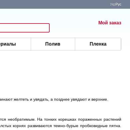
Укр
Рус
Мой заказ
ериалы
Полив
Пленка
нают желтеть и увядать, а позднее увядают и верхние.
вится необратимым. На тонких корешках пораженных растений
олстых корнях развиваются темно-бурые пробковидные пятна.