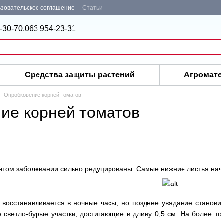
зовательское соглашение
Статьи
-30-70,
063 954-23-31
Средства защиты растений
Агромат
Опробковение корней томатов
ие корней томатов
этом заболевании сильно редуцированы. Самые нижние листья начи
й восстанавливается в ночные часы, но позднее увядание стано
светло-бурые участки, достигающие в длину 0,5 см. На более т