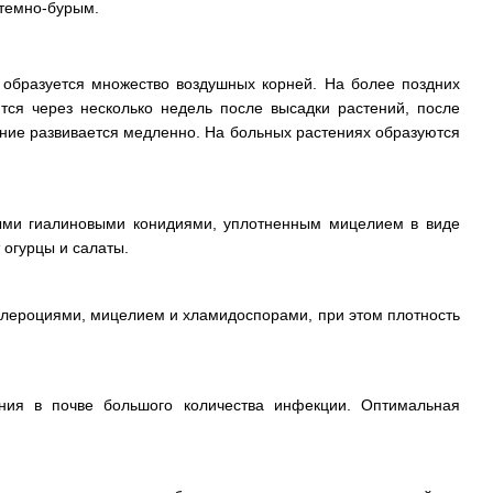
 темно-бурым.
х образуется множество воздушных корней. На более поздних
тся через несколько недель после высадки растений, после
ание развивается медленно. На больных растениях образуются
очными гиалиновыми конидиями, уплотненным мицелием в виде
огурцы и салаты.
склероциями, мицелием и хламидоспорами, при этом плотность
ения в почве большого количества инфекции. Оптимальная