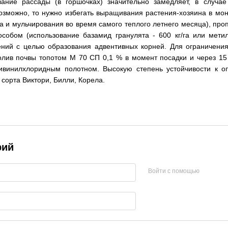
ание рассады (в горшочках) значительно замедляет, в случае
озможно, то нужно избегать выращивания растения-хозяина в мо
а и мульчирования во время самого теплого летнего месяца), проп
особом (использование базамид гранулята - 600 кг/га или мети
ений с целью образования адвентивных корней. Для ограничения
олив почвы топотом М 70 СП 0,1 % в момент посадки и через 15
винилхлоридным полотном. Высокую степень устойчивости к опр
сорта Виктори, Билли, Корела.
рий
Войти с помощью