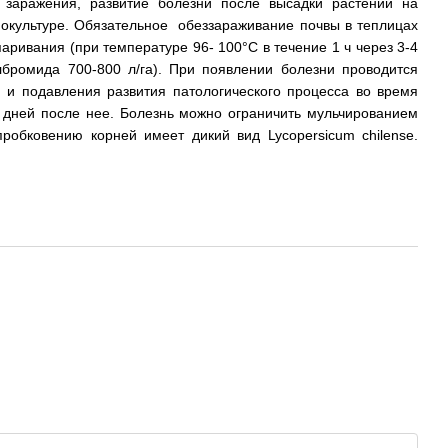
 заражения, развитие болезни после высадки растений на
нокультуре. Обязательное обеззараживание почвы в теплицах
аривания (при температуре 96- 100°С в течение 1 ч через 3-4
лбромида 700-800 л/га). При появлении болезни проводится
 и подавления развития патологического процесса во время
 дней после нее. Болезнь можно ограничить мульчированием
обковению корней имеет дикий вид Lycopersicum chilense.