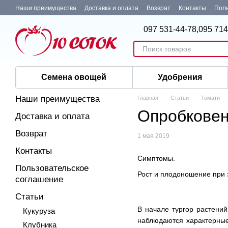
Перейти к основному контенту
Наши преимущества
Доставка и оплата
Возврат
Контакты
Поль
097 531-44-78,
095 714
Семена овощей
Удобрения
Наши преимущества
Главная
Статьи
Томати
Опробковен
Доставка и оплата
Возврат
1 мая 2019
Контакты
Симптомы.
Пользовательское
Рост и плодоношение при 
соглашение
Статьи
В начале тургор растени
Кукуруза
наблюдаются характерные 
Клубника