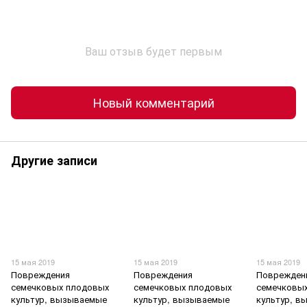
Ваш отзыв будет первым
Новый комментарий
Другие записи
15 мая 2019
15 мая 2019
15 мая 2019
Повреждения
Повреждения
Поврежден
семечковых плодовых
семечковых плодовых
семечковы
культур, вызываемые
культур, вызываемые
культур, 